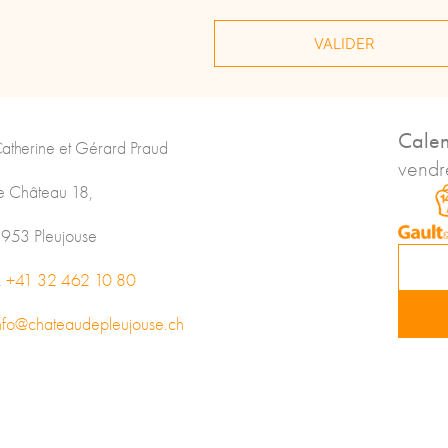
Calen
atherine et Gérard Praud
vendre
e Château 18,
953 Pleujouse
.
+41 32 462 10 80
nfo@chateaudepleujouse.ch