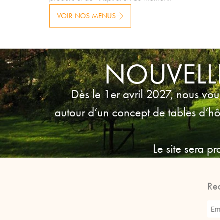
VOIR NOS MENUS
NOUVELLE
Dès le 1er avril 2027, nous vou
autour d’un concept de tables d’hôte
Le site sera p
Re