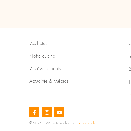
Vos hôtes
C
Notre cuisine
L
Vos événements
2
Actualités & Médias
T
i
© 2026 | Website réalisé par
ivimedia.ch