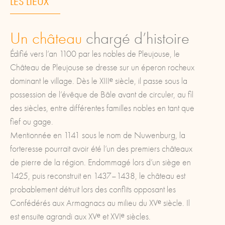
LES LIEUX
Un château
chargé d’histoire
Édifié vers l’an 1100 par les nobles de Pleujouse, le
Château de Pleujouse se dresse sur un éperon rocheux
dominant le village. Dès le XIIIᵉ siècle, il passe sous la
possession de l’évêque de Bâle avant de circuler, au fil
des siècles, entre différentes familles nobles en tant que
fief ou gage.
Mentionnée en 1141 sous le nom de Nuwenburg, la
forteresse pourrait avoir été l’un des premiers châteaux
de pierre de la région. Endommagé lors d’un siège en
1425, puis reconstruit en 1437–1438, le château est
probablement détruit lors des conflits opposant les
Confédérés aux Armagnacs au milieu du XVᵉ siècle. Il
est ensuite agrandi aux XVᵉ et XVIᵉ siècles.