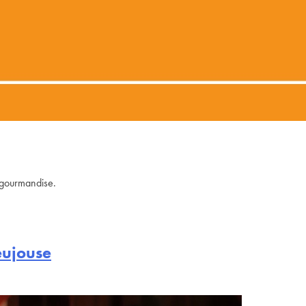
 gourmandise.
eujouse